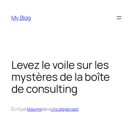
Aller
au
My Blog
contenu
Levez le voile sur les
mystères de la boîte
de consulting
Écrit par
Maxime
dans
Uncategorized